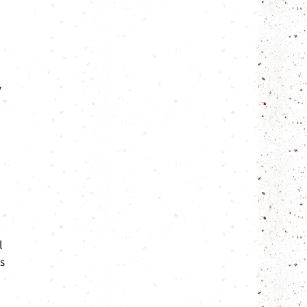
y
l
es