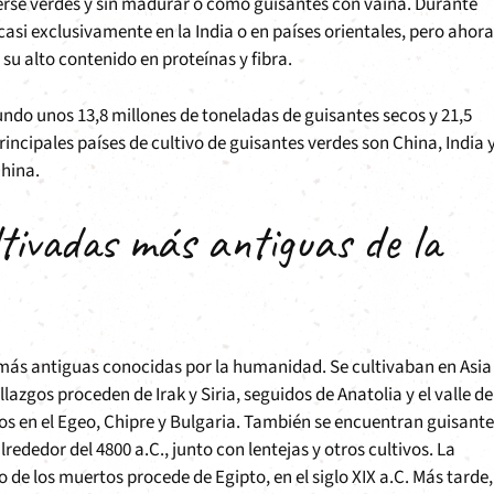
rse verdes y sin madurar o como guisantes con vaina. Durante
casi exclusivamente en la India o en países orientales, pero ahora
u alto contenido en proteínas y fibra.
undo unos 13,8 millones de toneladas de guisantes secos y 21,5
incipales países de cultivo de guisantes verdes son China, India 
China.
ltivadas más antiguas de la
 más antiguas conocidas por la humanidad. Se cultivaban en Asia
zgos proceden de Irak y Siria, seguidos de Anatolia y el valle de
zgos en el Egeo, Chipre y Bulgaria. También se encuentran guisant
rededor del 4800 a.C., junto con lentejas y otros cultivos. La
e los muertos procede de Egipto, en el siglo XIX a.C. Más tarde,