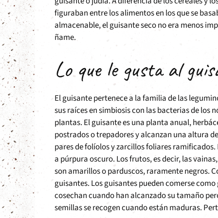
guisante o judía. A diferencia de los cereales y 
figuraban entre los alimentos en los que se bas
almacenable, el guisante seco no era menos impor
ñame.
Lo que le gusta al gui
El guisante pertenece a la familia de las legumi
sus raíces en simbiosis con las bacterias de los 
plantas. El guisante es una planta anual, herbáce
postrados o trepadores y alcanzan una altura de
pares de folíolos y zarcillos foliares ramificados.
a púrpura oscuro. Los frutos, es decir, las vaina
son amarillos o parduscos, raramente negros. Co
guisantes. Los guisantes pueden comerse como gu
cosechan cuando han alcanzado su tamaño pero aú
semillas se recogen cuando están maduras. Perte