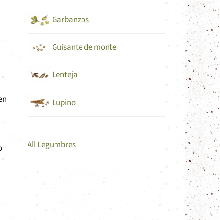
Garbanzos
Guisante de monte
Lenteja
 en
Lupino
s
All Legumbres
o
n
s