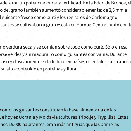
ideraron un potenciador de la fertilidad. En la Edad de Bronce, e
año del grano también aumentó considerablemente: de 2,5 mm a
l guisante fresco como puré y los registros de Carlomagno
isantes se cultivaban a gran escala en Europa Central junto con l
 como verdura seca y se comían sobre todo como puré. Sólo en esa
rse verdes y sin madurar o como guisantes con vaina. Durante
casi exclusivamente en la India o en países orientales, pero ahora
u alto contenido en proteínas y fibra.
como los guisantes constituían la base alimentaria de las
hoy es Ucrania y Moldavia (culturas Tripolje y Trypillia). Estas
nos 15.000 habitantes, eran más antiguas que las primeras