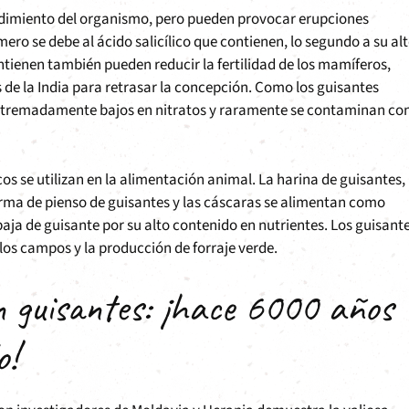
endimiento del organismo, pero pueden provocar erupciones
mero se debe al ácido salicílico que contienen, lo segundo a su al
ntienen también pueden reducir la fertilidad de los mamíferos,
s de la India para retrasar la concepción. Como los guisantes
xtremadamente bajos en nitratos y raramente se contaminan co
os se utilizan en la alimentación animal. La harina de guisantes,
forma de pienso de guisantes y las cáscaras se alimentan como
aja de guisante por su alto contenido en nutrientes. Los guisant
e los campos y la producción de forraje verde.
 guisantes: ¡hace 6000 años
o!