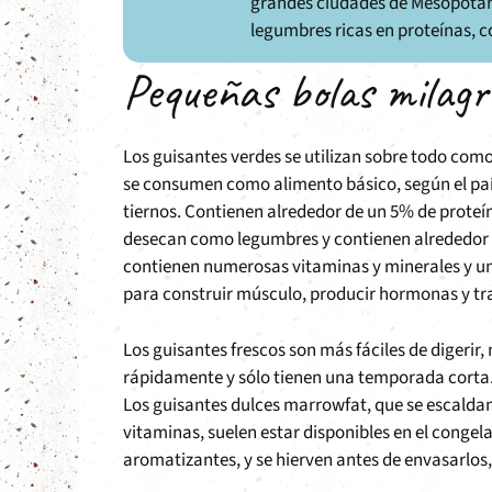
grandes ciudades de Mesopotami
legumbres ricas en proteínas, c
Pequeñas bolas milagr
Los guisantes verdes se utilizan sobre todo com
se consumen como alimento básico, según el país
tiernos. Contienen alrededor de un 5% de proteí
desecan como legumbres y contienen alrededor 
contienen numerosas vitaminas y minerales y u
para construir músculo, producir hormonas y tr
Los guisantes frescos son más fáciles de digerir
rápidamente y sólo tienen una temporada corta.
Los guisantes dulces marrowfat, que se escaldan
vitaminas, suelen estar disponibles en el congel
aromatizantes, y se hierven antes de envasarlos, 