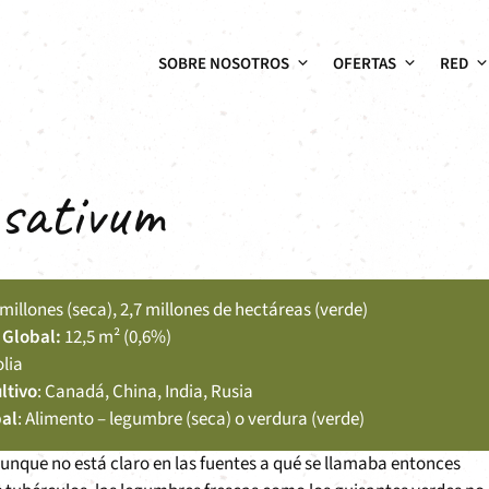
SOBRE NOSOTROS
OFERTAS
RED
 sativum
2 millones (seca), 2,7 millones de hectáreas (verde)
 Global:
12,5 m² (0,6%)
olia
ltivo
: Canadá, China, India, Rusia
pal
: Alimento – legumbre (seca) o verdura (verde)
unque no está claro en las fuentes a qué se llamaba entonces