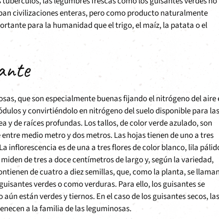
los tubérculos, las legumbres frescas como los guisantes verdes no
aban civilizaciones enteras, pero como producto naturalmente
tante para la humanidad que el trigo, el maíz, la patata o el
sante
nosas, que son especialmente buenas fijando el nitrógeno del aire
nódulos y convirtiéndolo en nitrógeno del suelo disponible para la
a y de raíces profundas. Los tallos, de color verde azulado, son
 entre medio metro y dos metros. Las hojas tienen de uno a tres
 La inflorescencia es de una a tres flores de color blanco, lila pálid
s, miden de tres a doce centímetros de largo y, según la variedad,
ntienen de cuatro a diez semillas, que, como la planta, se llama
isantes verdes o como verduras. Para ello, los guisantes se
n están verdes y tiernos. En el caso de los guisantes secos, la
necen a la familia de las leguminosas.