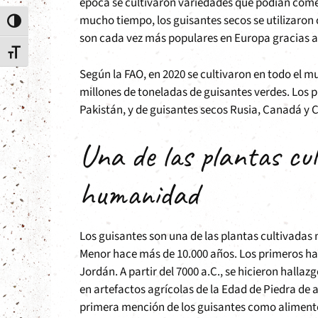
época se cultivaron variedades que podían come
mucho tiempo, los guisantes secos se utilizaron 
Alternar alto contraste
son cada vez más populares en Europa gracias a s
Alternar tamaño de letra
Según la FAO, en 2020 se cultivaron en todo el m
millones de toneladas de guisantes verdes. Los pr
Pakistán, y de guisantes secos Rusia, Canadá y 
Una de las plantas cu
humanidad
Los guisantes son una de las plantas cultivadas
Menor hace más de 10.000 años. Los primeros halla
Jordán. A partir del 7000 a.C., se hicieron halla
en artefactos agrícolas de la Edad de Piedra de al
primera mención de los guisantes como alimento d