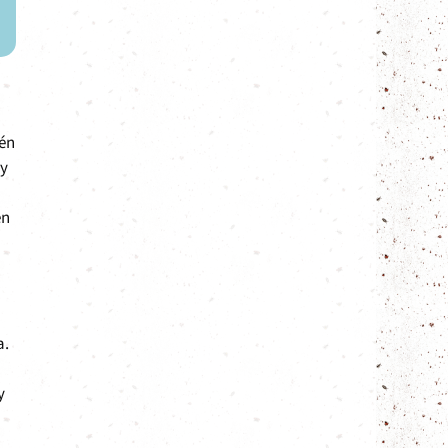
ién
 y
én
a.
y