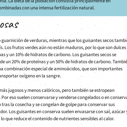
a. La dieta de la población consistía principalmente en
ombinadas con una intensa fertilización natural.
osas
o guarnición de verduras, mientras que los guisantes secos tamb
. Los frutos verdes aún no están maduros, por lo que son dulces
nas y un 10% de hidratos de carbono. Los guisantes secos se
de un 20% de proteínas y un 50% de hidratos de carbono. Tambi
na combinación especial de aminoácidos, que son importantes
ansportar oxígeno en la sangre.
, más jugosos y menos calóricos, pero también se estropean
 Por eso suelen conservarse y venderse congelados o en conserv
 tras la cosecha y se congelan de golpe para conservar sus
ador. Los guisantes en conserva suelen envasarse con sal, azúcar 
lo que reduce el contenido de nutrientes sensibles al calor.