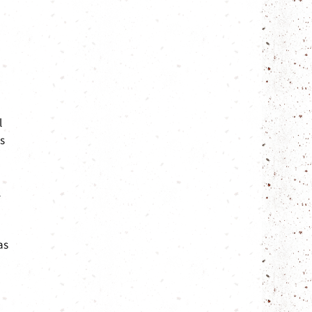
l
es
l
as