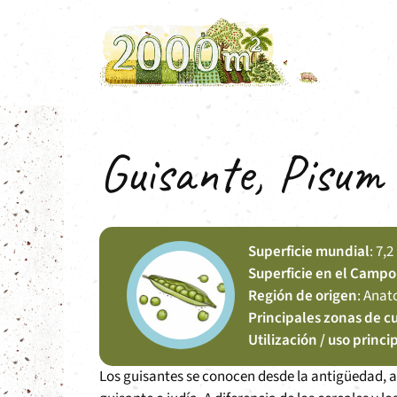
Saltar
al
contenido
Guisante, Pisum
Superficie mundial
: 7,
Superficie en el Campo
Región de origen
: Anat
Principales zonas de cu
Utilización / uso princi
Los guisantes se conocen desde la antigüedad, a