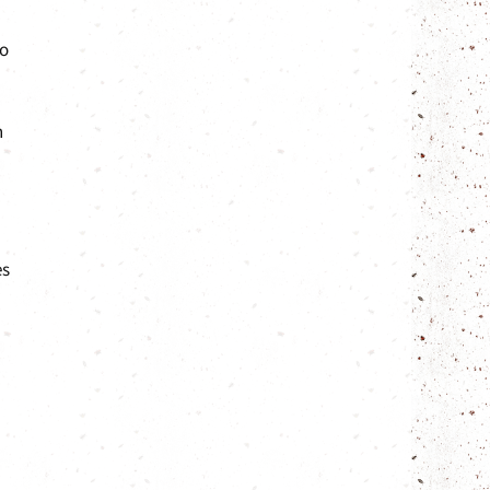
to
n
es