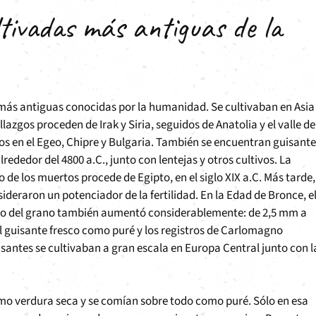
ltivadas más antiguas de la
 más antiguas conocidas por la humanidad. Se cultivaban en Asia
zgos proceden de Irak y Siria, seguidos de Anatolia y el valle de
zgos en el Egeo, Chipre y Bulgaria. También se encuentran guisant
rededor del 4800 a.C., junto con lentejas y otros cultivos. La
e los muertos procede de Egipto, en el siglo XIX a.C. Más tarde,
ideraron un potenciador de la fertilidad. En la Edad de Bronce, e
año del grano también aumentó considerablemente: de 2,5 mm a
l guisante fresco como puré y los registros de Carlomagno
isantes se cultivaban a gran escala en Europa Central junto con l
 como verdura seca y se comían sobre todo como puré. Sólo en esa