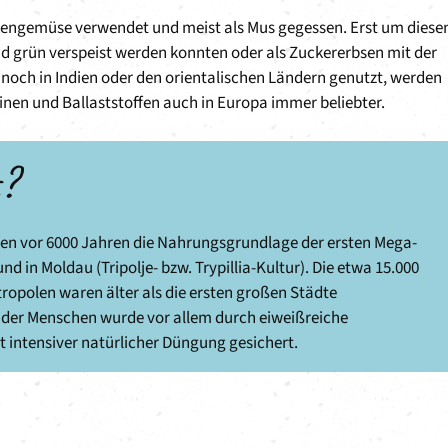
ockengemüse verwendet und meist als Mus gegessen. Erst um diese
nd grün verspeist werden konnten oder als Zuckererbsen mit der
 noch in Indien oder den orientalischen Ländern genutzt, werden
inen und Ballaststoffen auch in Europa immer beliebter.
t?
ten vor 6000 Jahren die Nahrungsgrundlage der ersten Mega-
nd in Moldau (Tripolje- bzw. Trypillia-Kultur). Die etwa 15.000
opolen waren älter als die ersten großen Städte
der Menschen wurde vor allem durch eiweißreiche
 intensiver natürlicher Düngung gesichert.