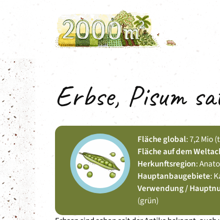
Zum
Inhalt
springen
Erbse, Pisum sa
Fläche global
: 7,2 Mio 
Fläche auf dem Weltac
Herkunftsregion
: Anato
Hauptanbaugebiete
: 
Verwendung / Hauptn
(grün)