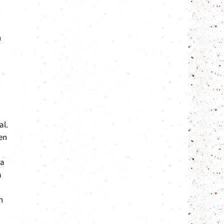
n
al.
en
pa
a
n