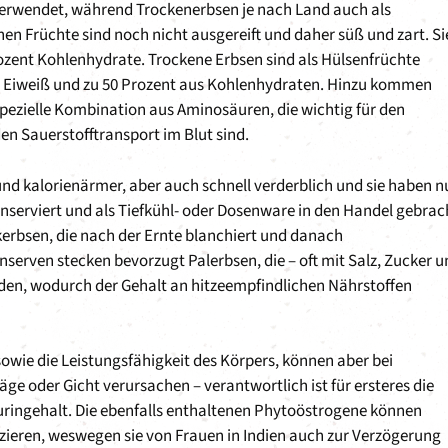
erwendet, während Trockenerbsen je nach Land auch als
n Früchte sind noch nicht ausgereift und daher süß und zart. Si
ozent Kohlenhydrate. Trockene Erbsen sind als Hülsenfrüchte
s Eiweiß und zu 50 Prozent aus Kohlenhydraten. Hinzu kommen
spezielle Kombination aus Aminosäuren, die wichtig für den
n Sauerstofftransport im Blut sind.
 und kalorienärmer, aber auch schnell verderblich und sie haben n
nserviert und als Tiefkühl- oder Dosenware in den Handel gebrac
erbsen, die nach der Ernte blanchiert und danach
erven stecken bevorzugt Palerbsen, die – oft mit Salz, Zucker u
den, wodurch der Gehalt an hitzeempfindlichen Nährstoffen
owie die Leistungsfähigkeit des Körpers, können aber bei
 oder Gicht verursachen – verantwortlich ist für ersteres die
 Puringehalt. Die ebenfalls enthaltenen Phytoöstrogene können
zieren, weswegen sie von Frauen in Indien auch zur Verzögerung