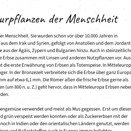
turpflanzen der Menschheit
er Menschheit. Sie wurden schon vor über 10.000 Jahren in
aus dem Irak und Syrien, gefolgt von Anatolien und dem Jordant
us der Ägäis, Zypern und Bulgarien hinzu. Auch in steinzeitlich
ie Erbse zusammen mit Linsen und anderen Nutzpflanzen vor. Aus
t die erste Erwähnung von Erbsen als Totenspeise. In Mitteleuro
ger. In der Bronzezeit verbreitete sich die Erbse über ganz Europ
mm auf etwa 6,1 mm. Die Römer aßen die frische Erbse gerne als
 (um 800 n. u. Z.) geht hervor, dass in Mitteleuropa Erbsen nebe
rden.
ockengemüse verwendet und meist als Mus gegessen. Erst um diese
nd grün verspeist werden konnten oder als Zuckererbsen mit der
 noch in Indien oder den orientalischen Ländern genutzt, werden