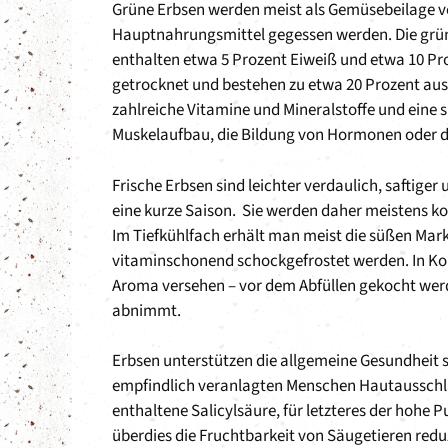
Grüne Erbsen werden meist als Gemüsebeilage v
Hauptnahrungsmittel gegessen werden. Die grüne
enthalten etwa 5 Prozent Eiweiß und etwa 10 Pr
getrocknet und bestehen zu etwa 20 Prozent au
zahlreiche Vitamine und Mineralstoffe und eine 
Muskelaufbau, die Bildung von Hormonen oder de
Frische Erbsen sind leichter verdaulich, saftiger
eine kurze Saison. Sie werden daher meistens ko
Im Tiefkühlfach erhält man meist die süßen Mark
vitaminschonend schockgefrostet werden. In Kons
Aroma versehen – vor dem Abfüllen gekocht wer
abnimmt.
Erbsen unterstützen die allgemeine Gesundheit s
empfindlich veranlagten Menschen Hautausschläge
enthaltene Salicylsäure, für letzteres der hohe
überdies die Fruchtbarkeit von Säugetieren redu