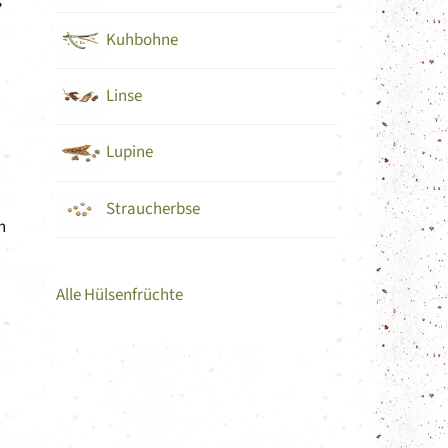
s
Kuhbohne
Linse
Lupine
Straucherbse
n
Alle Hülsenfrüchte