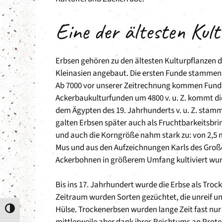
Eine der ältesten Kul
Erbsen gehören zu den ältesten Kulturpflanzen d
Kleinasien angebaut. Die ersten Funde stammen 
Ab 7000 vor unserer Zeitrechnung kommen Funde a
Ackerbaukulturfunden um 4800 v. u. Z. kommt d
dem Ägypten des 19. Jahrhunderts v. u. Z. stamm
galten Erbsen später auch als Fruchtbarkeitsbrin
und auch die Korngröße nahm stark zu: von 2,5 
Mus und aus den Aufzeichnungen Karls des Großen
Ackerbohnen in größerem Umfang kultiviert wu
Bis ins 17. Jahrhundert wurde die Erbse als Tr
Zeitraum wurden Sorten gezüchtet, die unreif u
Hülse. Trockenerbsen wurden lange Zeit fast nur
Umschalten auf hohe Kontraste