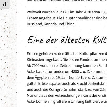
mittlerweile aber dank ihres Reichtums an Prote
Schrift vergrößern
Weltweit wurden laut FAO im Jahr 2020 etwa 13,
Erbsen angebaut. Die Hauptanbauländer sind bei
Russland, Kanada und China.
Eine der ältesten Kul
Erbsen gehören zu den ältesten Kulturpflanzen d
Kleinasien angebaut. Die ersten Funde stammen 
Ab 7000 vor unserer Zeitrechnung kommen Funde a
Ackerbaukulturfunden um 4800 v. u. Z. kommt d
dem Ägypten des 19. Jahrhunderts v. u. Z. stamm
galten Erbsen später auch als Fruchtbarkeitsbrin
und auch die Korngröße nahm stark zu: von 2,5 
Mus und aus den Aufzeichnungen Karls des Großen
Ackerbohnen in größerem Umfang kultiviert wu