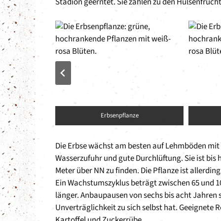
Stadion geerntet. Sie zählen zu den Hülsenfrüch
trocknet
Erbsenpflanze
Die Erbse wächst am besten auf Lehmböden mit
Wasserzufuhr und gute Durchlüftung. Sie ist bis h
Meter über NN zu finden. Die Pflanze ist allerd
Ein Wachstumszyklus beträgt zwischen 65 und 10
länger. Anbaupausen von sechs bis acht Jahren s
Unverträglichkeit zu sich selbst hat. Geeignete 
Kartoffel und Zuckerrübe.