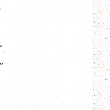
e
ur
ht.
nd