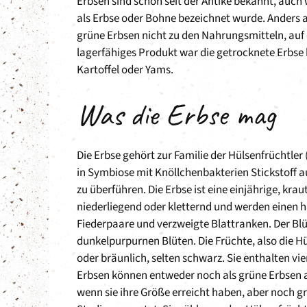
Erbsen sind schon seit der Antike bekannt, auch
als Erbse oder Bohne bezeichnet wurde. Anders 
grüne Erbsen nicht zu den Nahrungsmitteln, auf 
lagerfähiges Produkt war die getrocknete Erbse 
Kartoffel oder Yams.
Was die Erbse mag
Die Erbse gehört zur Familie der Hülsenfrüchtler
in Symbiose mit Knöllchenbakterien Stickstoff a
zu überführen. Die Erbse ist eine einjährige, krau
niederliegend oder kletternd und werden einen ha
Fiederpaare und verzweigte Blattranken. Der Blüte
dunkelpurpurnen Blüten. Die Früchte, also die Hül
oder bräunlich, selten schwarz. Sie enthalten vi
Erbsen können entweder noch als grüne Erbsen 
wenn sie ihre Größe erreicht haben, aber noch g