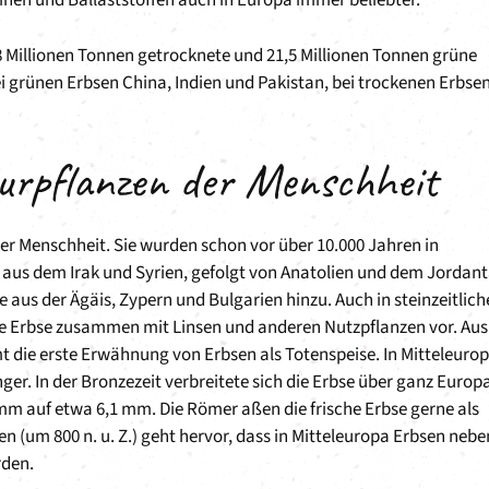
inen und Ballaststoffen auch in Europa immer beliebter.
8 Millionen Tonnen getrocknete und 21,5 Millionen Tonnen grüne
 grünen Erbsen China, Indien und Pakistan, bei trockenen Erbse
turpflanzen der Menschheit
er Menschheit. Sie wurden schon vor über 10.000 Jahren in
aus dem Irak und Syrien, gefolgt von Anatolien und dem Jordant
us der Ägäis, Zypern und Bulgarien hinzu. Auch in steinzeitlich
ie Erbse zusammen mit Linsen und anderen Nutzpflanzen vor. Aus
t die erste Erwähnung von Erbsen als Totenspeise. In Mitteleuro
ger. In der Bronzezeit verbreitete sich die Erbse über ganz Europ
mm auf etwa 6,1 mm. Die Römer aßen die frische Erbse gerne als
 (um 800 n. u. Z.) geht hervor, dass in Mitteleuropa Erbsen nebe
rden.