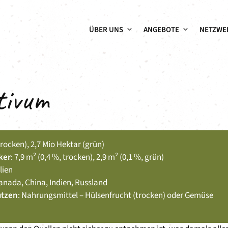
ÜBER UNS
ANGEBOTE
NETZWE
tivum
(trocken), 2,7 Mio Hektar (grün)
ker
: 7,9 m² (0,4 %, trocken), 2,9 m² (0,1 %, grün)
lien
Kanada, China, Indien, Russland
utzen
: Nahrungsmittel – Hülsenfrucht (trocken) oder Gemüse