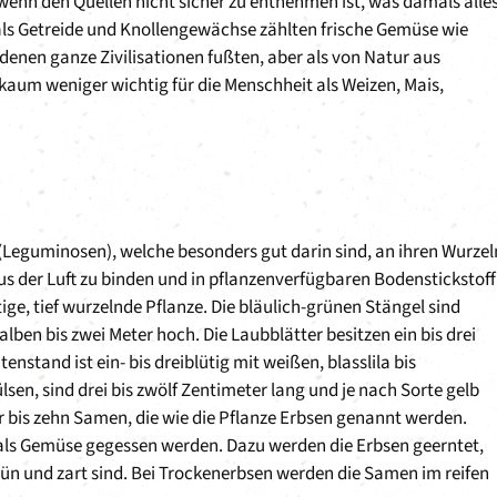
 wenn den Quellen nicht sicher zu entnehmen ist, was damals alle
als Getreide und Knollengewächse zählten frische Gemüse wie
denen ganze Zivilisationen fußten, aber als von Natur aus
kaum weniger wichtig für die Menschheit als Weizen, Mais,
 (Leguminosen), welche besonders gut darin sind, an ihren Wurzel
us der Luft zu binden und in pflanzenverfügbaren Bodenstickstoff
tige, tief wurzelnde Pflanze. Die bläulich-grünen Stängel sind
lben bis zwei Meter hoch. Die Laubblätter besitzen ein bis drei
nstand ist ein- bis dreiblütig mit weißen, blasslila bis
sen, sind drei bis zwölf Zentimeter lang und je nach Sorte gelb
er bis zehn Samen, die wie die Pflanze Erbsen genannt werden.
als Gemüse gegessen werden. Dazu werden die Erbsen geerntet,
rün und zart sind. Bei Trockenerbsen werden die Samen im reifen