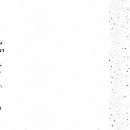
al.
en
pa
a
n
n