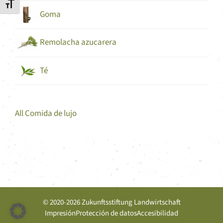
Alternar tamaño de letra
Goma
Remolacha azucarera
Té
All Comida de lujo
© 2020-2026 Zukunftsstiftung Landwirtschaft
Impresión
Protección de datos
Accesibilidad