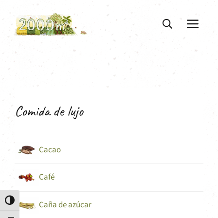
Saltar
al
ME
contenido
Comida de lujo
Cacao
Café
Alternar alto contraste
Caña de azúcar