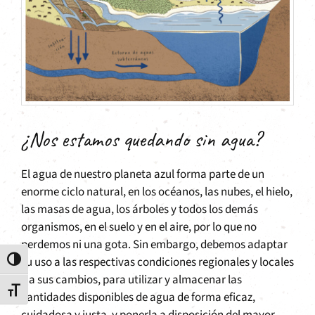
¿Nos estamos quedando sin agua?
El agua de nuestro planeta azul forma parte de un
enorme ciclo natural, en los océanos, las nubes, el hielo,
las masas de agua, los árboles y todos los demás
organismos, en el suelo y en el aire, por lo que no
perdemos ni una gota. Sin embargo, debemos adaptar
su uso a las respectivas condiciones regionales y locales
Alternar alto contraste
y a sus cambios, para utilizar y almacenar las
Alternar tamaño de letra
cantidades disponibles de agua de forma eficaz,