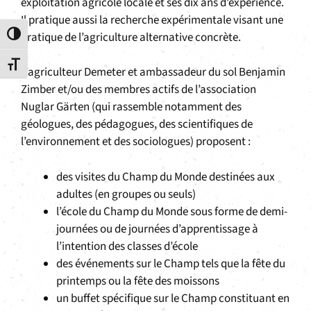
exploitation agricole locale et ses dix ans d’expérience.
Il pratique aussi la recherche expérimentale visant une
pratique de l’agriculture alternative concrète.
Passer en contraste élevé
Changer la taille de la police
L’agriculteur Demeter et ambassadeur du sol Benjamin
Zimber et/ou des membres actifs de l’association
Nuglar Gärten (qui rassemble notamment des
géologues, des pédagogues, des scientifiques de
l’environnement et des sociologues) proposent :
des visites du Champ du Monde destinées aux
adultes (en groupes ou seuls)
l’école du Champ du Monde sous forme de demi-
journées ou de journées d’apprentissage à
l’intention des classes d’école
des événements sur le Champ tels que la fête du
printemps ou la fête des moissons
un buffet spécifique sur le Champ constituant en