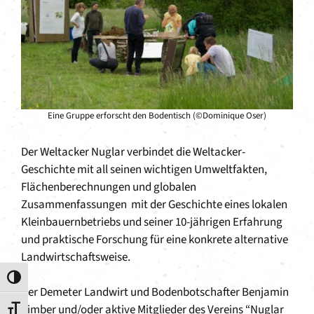
Eine Gruppe erforscht den Bodentisch (©Dominique Oser)
Der Weltacker Nuglar verbindet die Weltacker-
Geschichte mit all seinen wichtigen Umweltfakten,
Flächenberechnungen und globalen
Zusammenfassungen mit der Geschichte eines lokalen
Kleinbauernbetriebs und seiner 10-jährigen Erfahrung
und praktische Forschung für eine konkrete alternative
Landwirtschaftsweise.
Umschalten auf hohe Kontraste
Der Demeter Landwirt und Bodenbotschafter Benjamin
Zimber und/oder aktive Mitglieder des Vereins “Nuglar
Schrift vergrößern