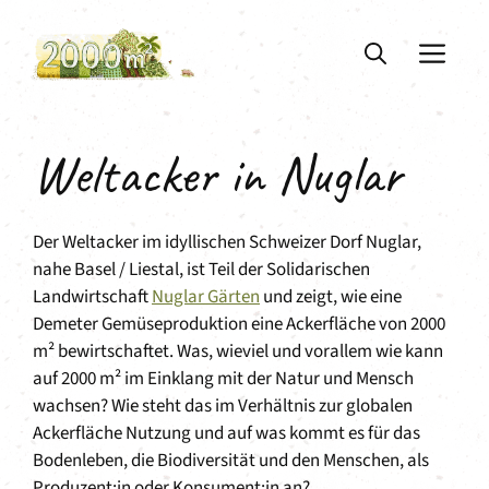
Zum
Inhalt
ME
springen
Weltacker in Nuglar
Der Weltacker im idyllischen Schweizer Dorf Nuglar,
nahe Basel / Liestal, ist Teil der Solidarischen
Landwirtschaft
Nuglar Gärten
und zeigt, wie eine
Demeter Gemüseproduktion eine Ackerfläche von 2000
m² bewirtschaftet. Was, wieviel und vorallem wie kann
auf 2000 m² im Einklang mit der Natur und Mensch
wachsen? Wie steht das im Verhältnis zur globalen
Ackerfläche Nutzung und auf was kommt es für das
Bodenleben, die Biodiversität und den Menschen, als
Produzent:in oder Konsument:in an?