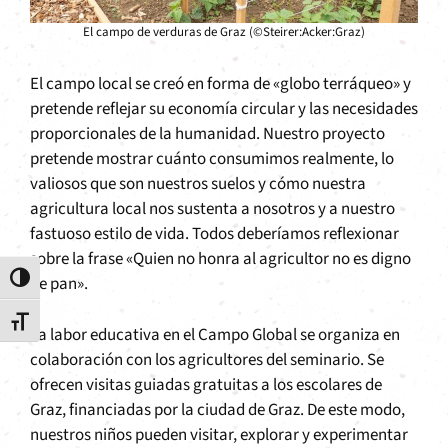
El campo de verduras de Graz (©Steirer:Acker:Graz)
El campo local se creó en forma de «globo terráqueo» y
pretende reflejar su economía circular y las necesidades
proporcionales de la humanidad. Nuestro proyecto
pretende mostrar cuánto consumimos realmente, lo
valiosos que son nuestros suelos y cómo nuestra
agricultura local nos sustenta a nosotros y a nuestro
fastuoso estilo de vida. Todos deberíamos reflexionar
sobre la frase «Quien no honra al agricultor no es digno
Alternar alto contraste
de pan».
Alternar tamaño de letra
La labor educativa en el Campo Global se organiza en
colaboración con los agricultores del seminario. Se
ofrecen visitas guiadas gratuitas a los escolares de
Graz, financiadas por la ciudad de Graz. De este modo,
nuestros niños pueden visitar, explorar y experimentar