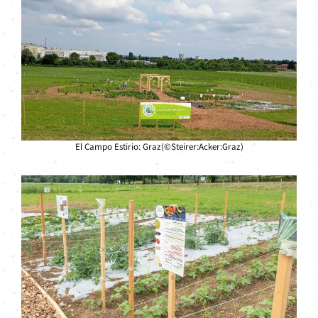
El Campo Estirio: Graz(©Steirer:Acker:Graz)