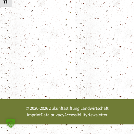
Toggle Font size
© 2020-2026 Zukunftsstiftung Landwirtschaft
Imprint
Data privacy
Accessibility
Newsletter