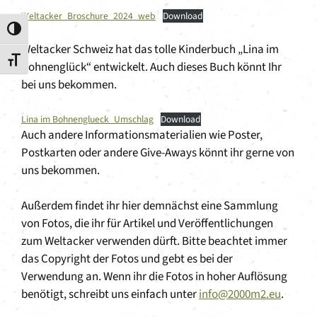
Weltacker_Broschure_2024_web
Download
Umschalten auf hohe Kontraste
Weltacker Schweiz hat das tolle Kinderbuch „Lina im
Schrift vergrößern
Bohnenglück“ entwickelt. Auch dieses Buch könnt Ihr
bei uns bekommen.
Lina im Bohnenglueck_Umschlag
Download
Auch andere Informationsmaterialien wie Poster,
Postkarten oder andere Give-Aways könnt ihr gerne von
uns bekommen.
Außerdem findet ihr hier demnächst eine Sammlung
von Fotos, die ihr für Artikel und Veröffentlichungen
zum Weltacker verwenden dürft. Bitte beachtet immer
das Copyright der Fotos und gebt es bei der
Verwendung an. Wenn ihr die Fotos in hoher Auflösung
benötigt, schreibt uns einfach unter
info@2000m2.eu
.