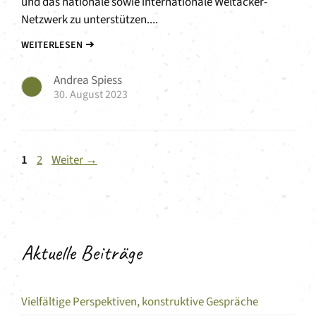
und das nationale sowie internationale Weltacker-
Netzwerk zu unterstützen....
WEITERLESEN
Andrea Spiess
30. August 2023
Seite
Seite
1
2
Weiter
→
Aktuelle Beiträge
Vielfältige Perspektiven, konstruktive Gespräche