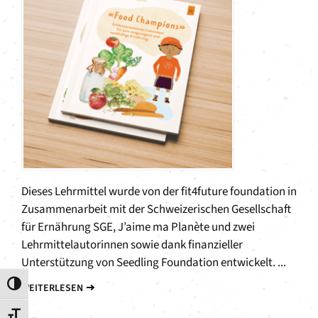
Dieses Lehrmittel wurde von der fit4future foundation in
Zusammenarbeit mit der Schweizerischen Gesellschaft
für Ernährung SGE, J’aime ma Planète und zwei
Lehrmittelautorinnen sowie dank finanzieller
Unterstützung von Seedling Foundation entwickelt. ...
Umschalten auf hohe Kontraste
WEITERLESEN
Schrift vergrößern