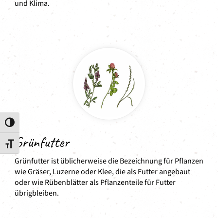
und Klima.
Umschalten auf hohe Kontraste
Grünfutter
Schrift vergrößern
Grünfutter ist üblicherweise die Bezeichnung für Pflanzen
wie Gräser, Luzerne oder Klee, die als Futter angebaut
oder wie Rübenblätter als Pflanzenteile für Futter
übrigbleiben.