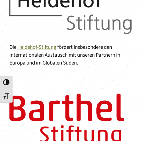
Die
Heidehof-Stiftung
fördert insbesondere den
internationalen Austausch mit unseren Partnern in
Europa und im Globalen Süden.
Umschalten auf hohe Kontraste
Schrift vergrößern