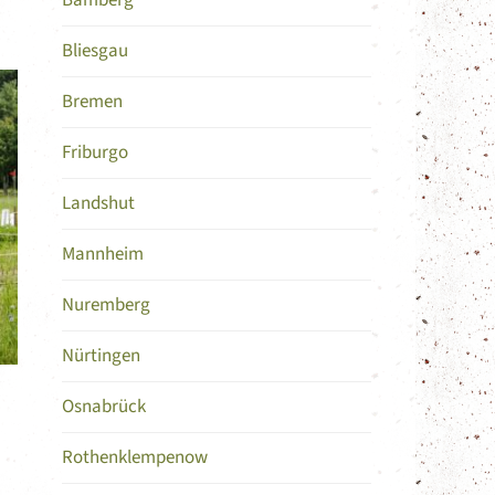
Bamberg
Bliesgau
Bremen
Friburgo
Landshut
Mannheim
Nuremberg
Nürtingen
Osnabrück
Rothenklempenow