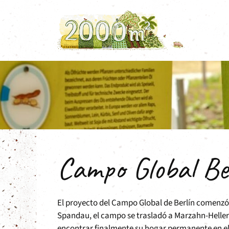
Saltar
al
contenido
Campo Global Be
El proyecto del Campo Global de Berlín comenzó
Spandau, el campo se trasladó a Marzahn-Hellers
encontrar finalmente su hogar permanente en e