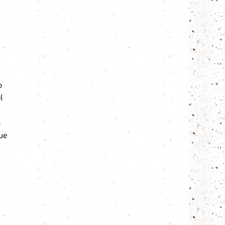
o
l
s
que