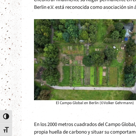
Berlin e.V. está reconocida como asociación sin 
El Campo Global en Berlin (©Volker Gehrmann)
Alternar alto contraste
En los 2000 metros cuadrados del Campo Global, 
Alternar tamaño de letra
propia huella de carbono y situar su comportami