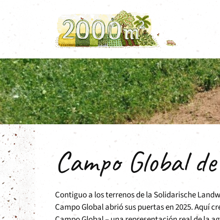
Saltar
al
contenido
Campo Global d
Contiguo a los terrenos de la Solidarische Landwi
Campo Global abrió sus puertas en 2025. Aquí cr
Campo Global – una representación real de la ag