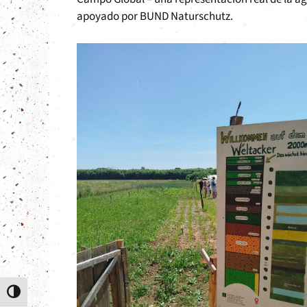
apoyado por BUND Naturschutz.
Alternar alto contraste