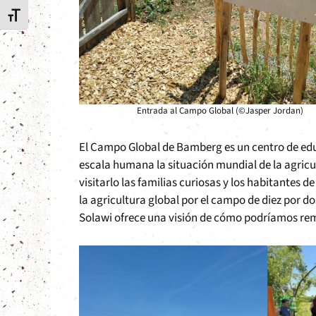
Alternar tamaño de letra
Entrada al Campo Global (©Jasper Jordan)
El Campo Global de Bamberg es un centro de educa
escala humana la situación mundial de la agricul
visitarlo las familias curiosas y los habitantes
la agricultura global por el campo de diez por d
Solawi ofrece una visión de cómo podríamos rem