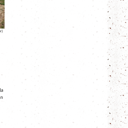
r)
la
an