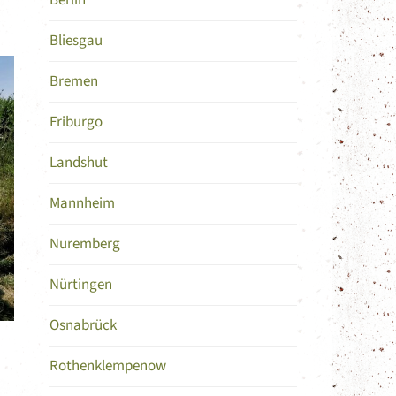
Berlín
Bliesgau
Bremen
Friburgo
Landshut
Mannheim
Nuremberg
Nürtingen
Osnabrück
Rothenklempenow