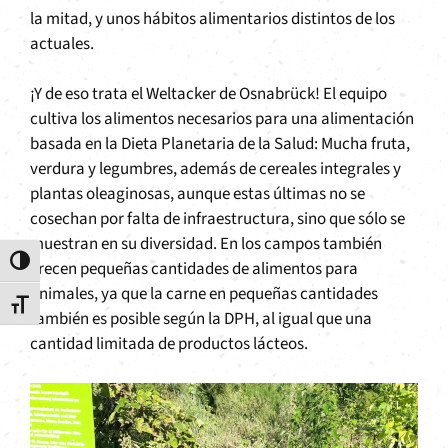
la mitad, y unos hábitos alimentarios distintos de los
actuales.
¡Y de eso trata el Weltacker de Osnabrück! El equipo
cultiva los alimentos necesarios para una alimentación
basada en la Dieta Planetaria de la Salud: Mucha fruta,
verdura y legumbres, además de cereales integrales y
plantas oleaginosas, aunque estas últimas no se
cosechan por falta de infraestructura, sino que sólo se
muestran en su diversidad. En los campos también
Alternar alto contraste
crecen pequeñas cantidades de alimentos para
animales, ya que la carne en pequeñas cantidades
Alternar tamaño de letra
también es posible según la DPH, al igual que una
cantidad limitada de productos lácteos.