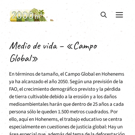
Saltar
al
ME
contenido
Medio de vida – «Campo
Global»
En términos de tamaño, el Campo Global en Hohenems
ya ha alcanzado el año 2050. Según una previsión de la
FAO, el crecimiento demográfico previsto y la pérdida
de tierra cultivable debido a la erosión y a los daños
medioambientales harán que dentro de 25 años a cada
persona sólo le queden 1.500 metros cuadrados. Por
ello, aquí en Hohenems, el trabajo educativo se centra
especialmente en cuestiones de justicia global: Hay un
área especial que, además del tema de la deforestación,