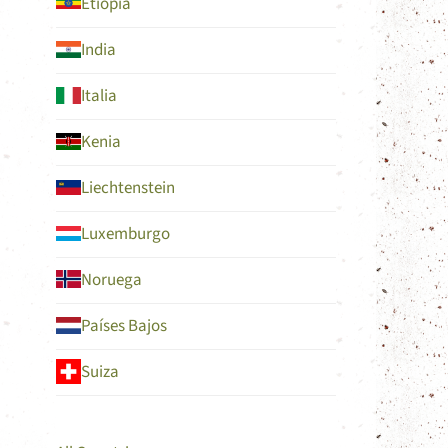
Etiopía
India
Italia
Kenia
Liechtenstein
Luxemburgo
Noruega
Países Bajos
Suiza