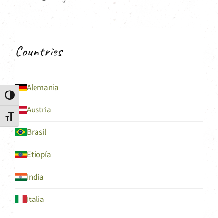
Countries
Alemania
Alternar alto contraste
Austria
Alternar tamaño de letra
Brasil
Etiopía
India
Italia