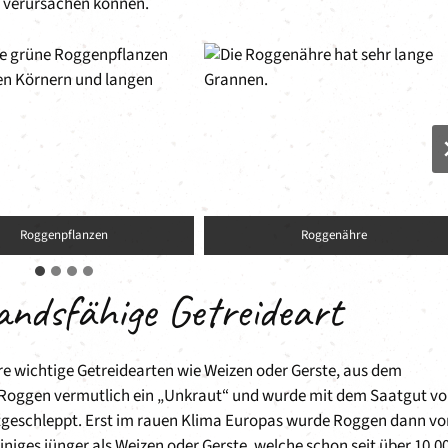
 verursachen können.
Roggenpflanzen
Roggenähre
andsfähige Getreideart
e wichtige Getreidearten wie Weizen oder Gerste, aus dem
Roggen vermutlich ein „Unkraut“ und wurde mit dem Saatgut v
geschleppt. Erst im rauen Klima Europas wurde Roggen dann vo
iniges jünger als Weizen oder Gerste, welche schon seit über 10.0