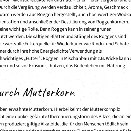
. Durch die Vergärung werden Verdaulichkeit, Aroma, Geschmack
ckwaren werden aus Roggen hergestellt, auch hochwertiger Wodk
mentation und anschließender Destillierung von Roggenkörnern.
 eine wichtige Rolle. Denn Roggen kann in seiner grünen
tzt werden. Die saftigen Blätter und Stängel des Roggens sind
ne wertvolle Futterquelle für Wiederkäuer wie Rinder und Schafe
rner durch ihre hohe Energiedichte Verwendung als
 wichtiges „Futter“: Roggen in Mischanbau mit z.B. Wicke kann 
en und so vor Erosion schützen, das Bodenleben mit Nahrung
durch Mutterkorn
ben erwähnte Mutterkorn. Hierbei keimt der Mutterkornpilz
eht eine dunkel gefärbte Überdauerungsform des Pilzes, die an ei
 produziert giftige Alkaloide, die für den Menschen tödlich sein