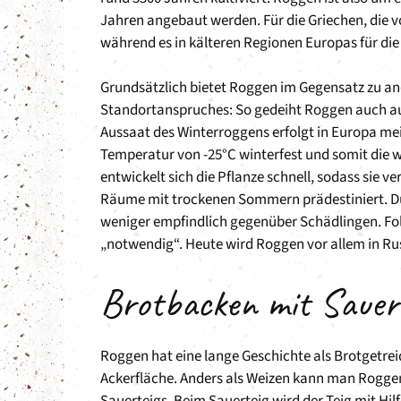
Jahren angebaut werden. Für die Griechen, die v
während es in kälteren Regionen Europas für di
Grundsätzlich bietet Roggen im Gegensatz zu an
Standortanspruches: So gedeiht Roggen auch auf
Aussaat des Winterroggens erfolgt in Europa meis
Temperatur von -25°C winterfest und somit die w
entwickelt sich die Pflanze schnell, sodass sie 
Räume mit trockenen Sommern prädestiniert. Du
weniger empfindlich gegenüber Schädlingen. Folg
„notwendig“. Heute wird Roggen vor allem in R
Brotbacken mit Sauer
Roggen hat eine lange Geschichte als Brotgetrei
Ackerfläche. Anders als Weizen kann man Roggenb
Sauerteigs. Beim Sauerteig wird der Teig mit Hi