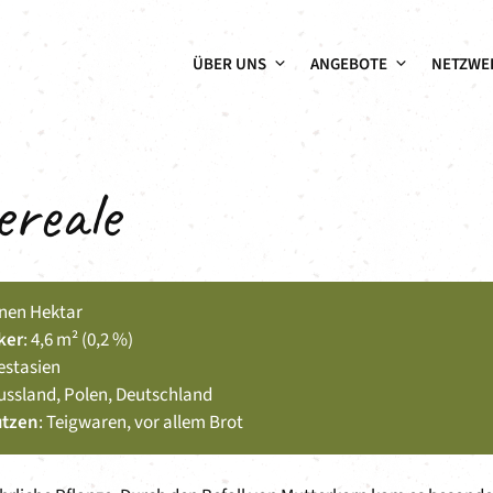
ÜBER UNS
ANGEBOTE
NETZWE
ereale
ionen Hektar
ker
: 4,6 m² (0,2 %)
estasien
Russland, Polen, Deutschland
utzen
: Teigwaren, vor allem Brot