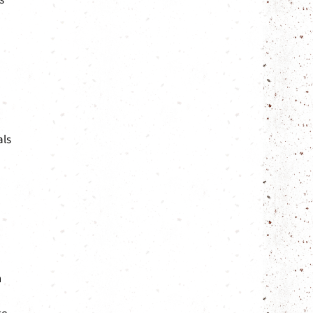
a
als
n