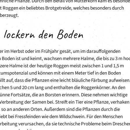
hrliche Pflanze. Durch den Befall von Mutterkorn kam es besonde
t Roggen ein beliebtes Brotgetreide, welches besonders durch
berzeugt.
 lockern den Boden
der im Herbst oder im Frühjahr gesät, um im darauffolgenden
Boden ist und keimt, wachsen mehrere Halme, die bis zu 3 m ho
zere Halme ist der heutige Roggen meist zwischen 1 und 1,5 m
tumspotenzial und können mit einem Meter tief in den Boden
lt auf, dass die Pflanzen eine leicht bläuliche Färbung aufweisen
chen 5 und 20 cm lang und enthalten die Roggenkörner. An den
dünne Fortsätze, die an Borsten erinnern. Diese nehmen wichtige
Verbreitung der Samen bei. Streift ein Tier eine Pflanze, verhaken
so an anderen Orten. Außerdem sind die Pflanzen durch die
liebt bei Fressfeinden wie dem Wildschwein. Für den Menschen
arbeitung verursachen, da sie technische Probleme beim Dresche