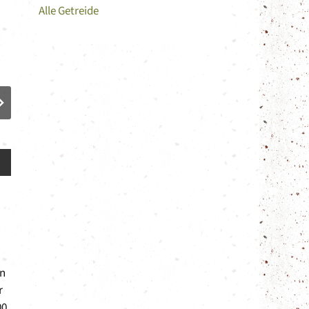
Alle Getreide
Roggenkorn
Roggenfe
on
r
00