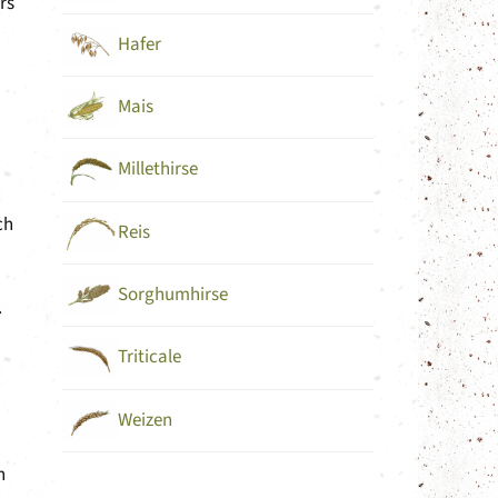
rs
Hafer
Mais
Millethirse
ch
Reis
Sorghumhirse
.
Triticale
Weizen
n