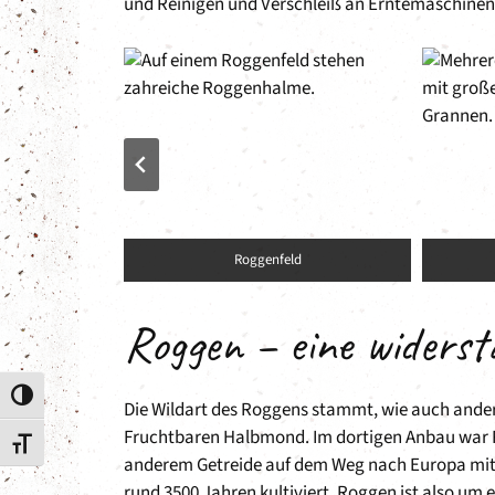
und Reinigen und Verschleiß an Erntemaschinen
n
Roggenfeld
Roggen – eine widerst
Umschalten auf hohe Kontraste
Die Wildart des Roggens stammt, wie auch ander
Fruchtbaren Halbmond. Im dortigen Anbau war 
Schrift vergrößern
anderem Getreide auf dem Weg nach Europa mit
rund 3500 Jahren kultiviert. Roggen ist also um e