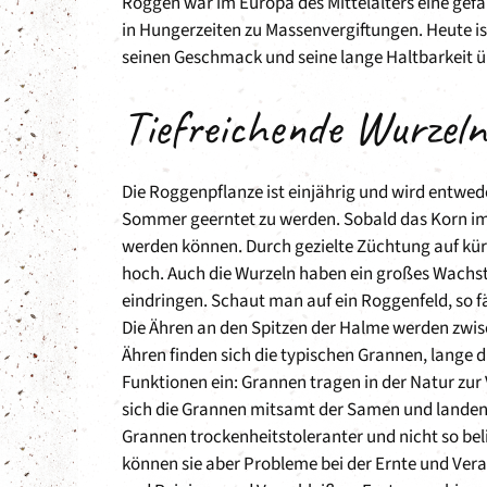
Roggen war im Europa des Mittelalters eine gefä
in Hungerzeiten zu Massenvergiftungen. Heute is
seinen Geschmack und seine lange Haltbarkeit ü
Tiefreichende Wurzeln
Die Roggenpflanze ist einjährig und wird entwe
Sommer geerntet zu werden. Sobald das Korn im 
werden können. Durch gezielte Züchtung auf kür
hoch. Auch die Wurzeln haben ein großes Wachs
eindringen. Schaut man auf ein Roggenfeld, so fäl
Die Ähren an den Spitzen der Halme werden zwis
Ähren finden sich die typischen Grannen, lange 
Funktionen ein: Grannen tragen in der Natur zur 
sich die Grannen mitsamt der Samen und landen 
Grannen trockenheitstoleranter und nicht so be
können sie aber Probleme bei der Ernte und Ver