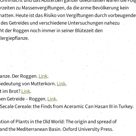
 Ohnmacht und das Absterben ganzer Gliedmaßen waren die Folg
rzeiten zu Massenvergiftungen, da die arme Bevölkerung kein
hatten. Heute ist das Risiko von Vergiftungen durch vorbeugende
es Getreides und verschiedene Untersuchungen nahezu
t der Roggen noch immer in seiner Blütezeit den
llergiepflanze.
lanze. Der Roggen.
Link
.
e Bedeutung von Mutterkorn.
Link
.
t im Brot?
Link
.
nen Getreide – Roggen.
Link
.
ecale Cereale: the Finds from Aceramic Can Hasan III in Turkey.
ation of Plants in the Old World: The origin and spread of
and the Mediterranean Basin. Oxford University Press.