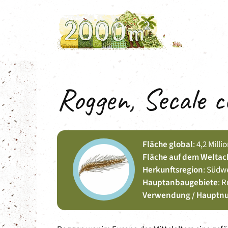
Zum
Inhalt
springen
Roggen, Secale c
Fläche global
: 4,2 Mill
Fläche auf dem Weltac
Herkunftsregion
: Südw
Hauptanbaugebiete
: 
Verwendung / Hauptn