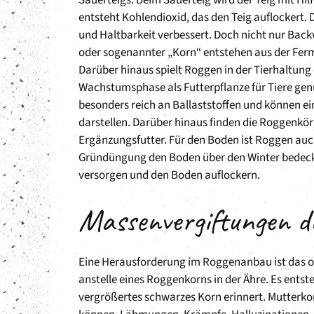
entsteht Kohlendioxid, das den Teig auflockert
und Haltbarkeit verbessert. Doch nicht nur Ba
oder sogenannter „Korn“ entstehen aus der Fer
Darüber hinaus spielt Roggen in der Tierhaltung
Wachstumsphase als Futterpflanze für Tiere genu
besonders reich an Ballaststoffen und können ei
darstellen. Darüber hinaus finden die Roggenkö
Ergänzungsfutter. Für den Boden ist Roggen auch
Gründüngung den Boden über den Winter bedeck
versorgen und den Boden auflockern.
Massenvergiftungen 
Eine Herausforderung im Roggenanbau ist das o
anstelle eines Roggenkorns in der Ähre. Es entst
vergrößertes schwarzes Korn erinnert. Mutterkorn