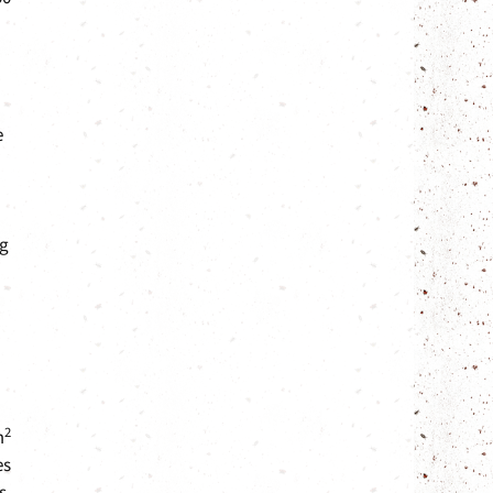
e
ig
2
m
es
s