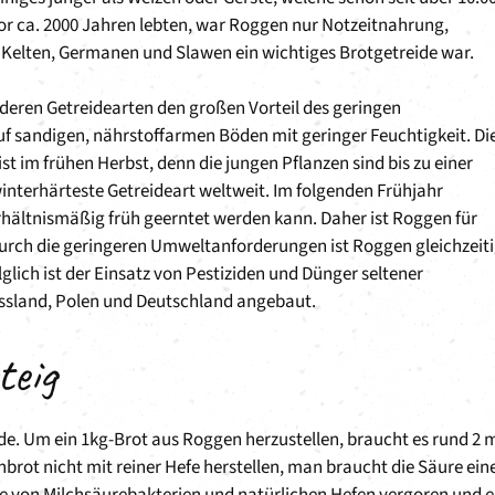
or ca. 2000 Jahren lebten, war Roggen nur Notzeitnahrung,
e Kelten, Germanen und Slawen ein wichtiges Brotgetreide war.
deren Getreidearten den großen Vorteil des geringen
 sandigen, nährstoffarmen Böden mit geringer Feuchtigkeit. Di
t im frühen Herbst, denn die jungen Pflanzen sind bis zu einer
interhärteste Getreideart weltweit. Im folgenden Frühjahr
verhältnismäßig früh geerntet werden kann. Daher ist Roggen für
rch die geringeren Umweltanforderungen ist Roggen gleichzeit
lich ist der Einsatz von Pestiziden und Dünger seltener
ussland, Polen und Deutschland angebaut.
teig
de. Um ein 1kg-Brot aus Roggen herzustellen, braucht es rund 2 
rot nicht mit reiner Hefe herstellen, man braucht die Säure ein
lfe von Milchsäurebakterien und natürlichen Hefen vergoren und e