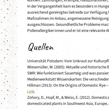
können. Lähmungen, Krämpfe, Halluzinationen,
In der Vergangenheit kam es besonders in Hunge
ausreichend gereinigtes Getreide zur Verfügung 
Maßnahmen im Anbau, angemessene Reinigung d
ausgeschlossen. Gesundheitliche Probleme mach
Pollenallergiker:innen und er ist eine relevante A
Quellen
Universität Potsdam: Vom Unkraut zur Kulturpf
Wiesemüller, W. (2005): Aktuelle und historisch
SWR: Wie funktioniert Sauerteig und was passier
Medienwerkstatt Wissenskarten: Die verschiede
Hillman (2913): On the Origins of Domestic Rye—S
Link
.
Zohary, D., Hopf, M., & Weiss, E. (2012). Domestic
domesticated plants in Southwest Asia, Europe, 