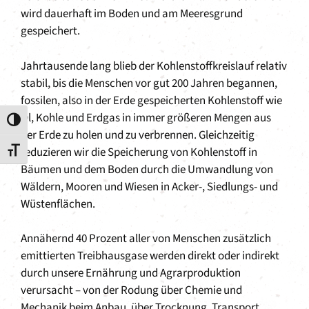
wird dauerhaft im Boden und am Meeresgrund
gespeichert.
Jahrtausende lang blieb der Kohlenstoffkreislauf relativ
stabil, bis die Menschen vor gut 200 Jahren begannen,
fossilen, also in der Erde gespeicherten Kohlenstoff wie
Öl, Kohle und Erdgas in immer größeren Mengen aus
Umschalten auf hohe Kontraste
der Erde zu holen und zu verbrennen. Gleichzeitig
reduzieren wir die Speicherung von Kohlenstoff in
Schrift vergrößern
Bäumen und dem Boden durch die Umwandlung von
Wäldern, Mooren und Wiesen in Acker-, Siedlungs- und
Wüstenflächen.
Annähernd 40 Prozent aller von Menschen zusätzlich
emittierten Treibhausgase werden direkt oder indirekt
durch unsere Ernährung und Agrarproduktion
verursacht – von der Rodung über Chemie und
Mechanik beim Anbau, über Trocknung, Transport,