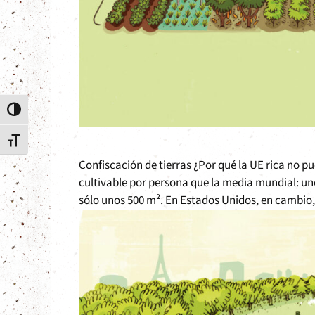
Alternar alto contraste
Alternar tamaño de letra
Confiscación de tierras ¿Por qué la UE rica no 
cultivable por persona que la media mundial: uno
sólo unos 500 m². En Estados Unidos, en cambi