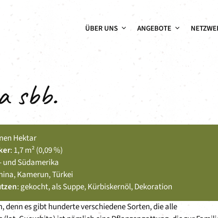
ÜBER UNS
ANGEBOTE
NETZWE
a sbb.
ionen Hektar
ker
: 1,7 m² (0,09 %)
el- und Südamerika
China, Kamerun, Türkei
utzen
: gekocht, als Suppe, Kürbiskernöl, Dekoration
, denn es gibt hunderte verschiedene Sorten, die alle