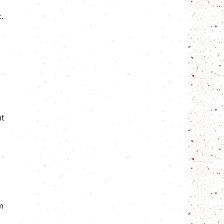
.
nt
m