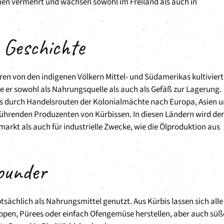
en vermehrt und wachsen sowohl im Freiland als auch in
r Geschichte
ren von den indigenen Völkern Mittel- und Südamerikas kultiviert
te er sowohl als Nahrungsquelle als auch als Gefäß zur Lagerung.
bis durch Handelsrouten der Kolonialmächte nach Europa, Asien 
 führenden Produzenten von Kürbissen. In diesen Ländern wird der
arkt als auch für industrielle Zwecke, wie die Ölproduktion aus
ounder
sächlich als Nahrungsmittel genutzt. Aus Kürbis lassen sich alle
uppen, Pürees oder einfach Ofengemüse herstellen, aber auch süß