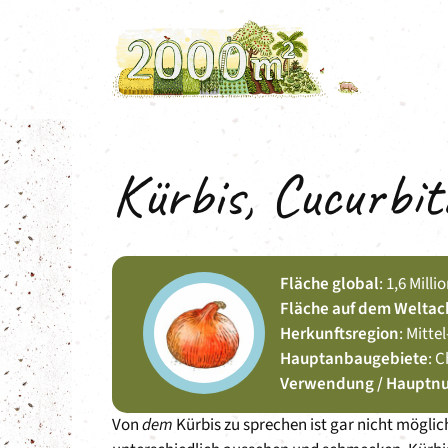
Zum
Inhalt
springen
Kürbis, Cucurbit
Fläche global
: 1,6 Mill
Fläche auf dem Weltac
Herkunftsregion
: Mitt
Hauptanbaugebiete
: 
Verwendung / Hauptn
Von
dem
Kürbis zu sprechen ist gar nicht möglich