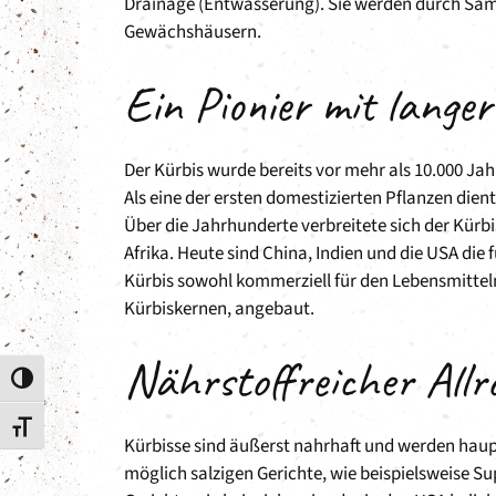
Drainage (Entwässerung). Sie werden durch Sam
Gewächshäusern.
Ein Pionier mit lange
Der Kürbis wurde bereits vor mehr als 10.000 Jah
Als eine der ersten domestizierten Pflanzen dien
Über die Jahrhunderte verbreitete sich der Kür
Afrika. Heute sind China, Indien und die USA die
Kürbis sowohl kommerziell für den Lebensmittelm
Kürbiskernen, angebaut.
Nährstoffreicher Allr
Umschalten auf hohe Kontraste
Schrift vergrößern
Kürbisse sind äußerst nahrhaft und werden haupt
möglich salzigen Gerichte, wie beispielsweise S