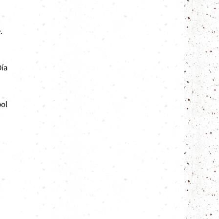
.
Día
bol