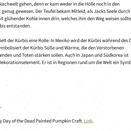
e Nachwelt gehen, denn er kam weder in die Hölle noch in den
t genug gewesen. Der Teufel bekam Mitleid, als Jacks Seele durch
mit glühender Kohle innen drin, welches ihm den Weg weisen sollte
bis entstanden.
lt der Kürbis eine Rolle: In Mexiko wird der Kürbis während des 
 symbolisiert der Kürbis Süße und Wärme, die den Verstorbenen
nden und Toten stärken sollen. Auch in Japan und Südkorea ist
 Dekorationselement. Er ist in Regionen rund um die Welt ein Sym
k
.
sy Day of the Dead Painted Pumpkin Craft.
Link
.