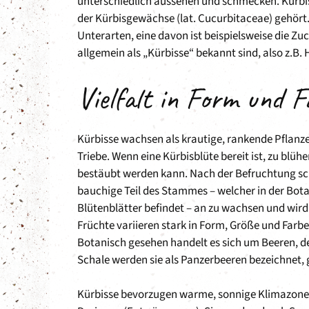
unterschiedlich aussehen und schmecken. Kürbis (
der Kürbisgewächse (lat. Cucurbitaceae) gehört.
Unterarten, eine davon ist beispielsweise die Zucc
allgemein als „Kürbisse“ bekannt sind, also z.B.
Vielfalt in Form und 
Kürbisse wachsen als krautige, rankende Pflanze
Triebe. Wenn eine Kürbisblüte bereit ist, zu blüh
bestäubt werden kann. Nach der Befruchtung schl
bauchige Teil des Stammes – welcher in der Bot
Blütenblätter befindet – an zu wachsen und wird 
Früchte variieren stark in Form, Größe und Farbe 
Botanisch gesehen handelt es sich um Beeren, d
Schale werden sie als Panzerbeeren bezeichnet,
Kürbisse bevorzugen warme, sonnige Klimazonen