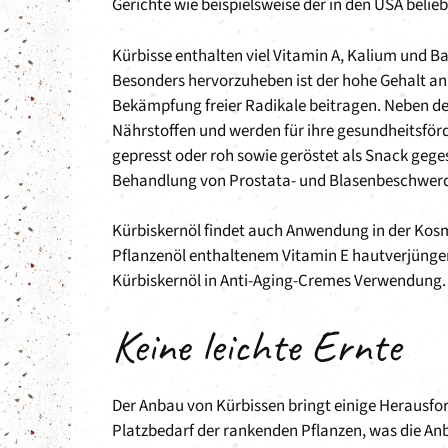
Gerichte wie beispielsweise der in den USA beli
Kürbisse enthalten viel Vitamin A, Kalium und Bal
Besonders hervorzuheben ist der hohe Gehalt an
Bekämpfung freier Radikale beitragen. Neben dem
Nährstoffen und werden für ihre gesundheitsför
gepresst oder roh sowie geröstet als Snack gege
Behandlung von Prostata- und Blasenbeschwerd
Kürbiskernöl findet auch Anwendung in der Kosm
Pflanzenöl enthaltenem Vitamin E hautverjünge
Kürbiskernöl in Anti-Aging-Cremes Verwendung.
Keine leichte Ernte
Der Anbau von Kürbissen bringt einige Herausfo
Platzbedarf der rankenden Pflanzen, was die Anb