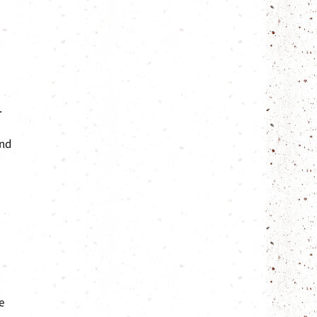
.
und
e