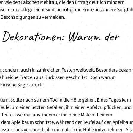
n wie den Falschen Mehltau, die den Ertrag deutlich mindern
relativ pflegeleicht sind, benötigt die Ernte besondere Sorgfalt
m Beschädigungen zu vermeiden.
 Dekorationen: Warum der
lle, sondern auch in zahlreichen Festen weltweit. Besonders bekan
zahlreiche Fratzen aus Kürbissen geschnitzt. Doch warum
e irische Sage zurück:
ern, sollte nach seinem Tod in die Hölle gehen. Eines Tages kam
Teufel um einen letzten Gefallen, ihm einen Apfel zu pflücken, und
 Teufel zweimal aus, indem er ihn beide Male mit einem
s dem Apfelbaum schnitzte, während der Teufel auf den Apfelbau
ass er Jack versprach, ihn niemals in die Hölle mitzunehmen. Als