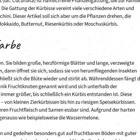
lat. Cucurbita) ist nämlich eine Pflanzengattung, die zur Famili
 Die Gattung der Kürbisse vereint viele verschiedene Arten und
hini. Dieser Artikel soll sich aber um die Pflanzen drehen, die
 Hokkaido, Butternut, Riesenkürbis oder Moschuskürbis.
Farbe
n. Sie bilden große, herzförmige Blätter und lange, verzweigte
en, dann öffnet sie sich, sodass sie von herumfliegenden Insekten
ießt sich die Blüte wieder und stirbt ab. Währenddessen fängt d
anik Fruchtknoten genannt wird und sich unterhalb der
immer größer, bis schließlich ein Kürbis entstanden ist. Diese
– von kleinen Zierkürbissen bis hin zu riesigen Speisekürbissen.
eren Fruchtfleisch und Samen essbar sind. Aufgrund der harten
 genauso wie beispielsweise die Wassermelone.
 und gedeihen besonders gut auf fruchtbaren Böden mit guter