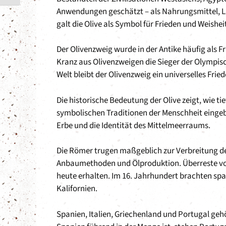
Anwendungen geschätzt – als Nahrungsmittel, L
galt die Olive als Symbol für Frieden und Weishei
Der Olivenzweig wurde in der Antike häufig als
Kranz aus Olivenzweigen die Sieger der Olympis
Welt bleibt der Olivenzweig ein universelles Fr
Die historische Bedeutung der Olive zeigt, wie tie
symbolischen Traditionen der Menschheit eingebett
Erbe und die Identität des Mittelmeerraums.
Die Römer trugen maßgeblich zur Verbreitung de
Anbaumethoden und Ölproduktion. Überreste von
heute erhalten. Im 16. Jahrhundert brachten s
Kalifornien.
Spanien, Italien, Griechenland und Portugal ge