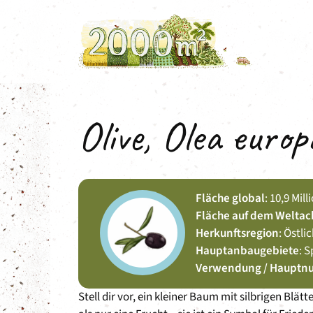
Zum
Inhalt
springen
Olive, Olea euro
Fläche global
: 10,9 Mil
Fläche auf dem Weltac
Herkunftsregion
: Östl
Hauptanbaugebiete
: 
Verwendung / Hauptn
Stell dir vor, ein kleiner Baum mit silbrigen Blät