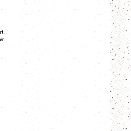
rt:
den