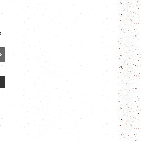
Blätter des Olivenbaums
Frische Er
.