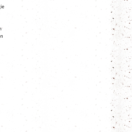
ie
n
en