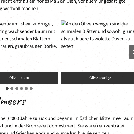
e Frucht enthält ein hohes Maß an Ölen, vor allem ungesättigte
ng wertvoll machen.
Olivenbaum
Olivenzweige
lmeers
 über 6.000 Jahre zurück und begann im östlichen Mittelmeerraum
t und in der Bronzezeit domestiziert. Sie waren ein zentraler
ens und Griechenlands und wurde für ihre vielseitigen