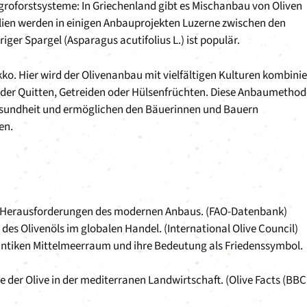
Agroforstsysteme: In Griechenland gibt es Mischanbau von Oliven
talien werden in einigen Anbauprojekten Luzerne zwischen den
ger Spargel (Asparagus acutifolius L.) ist populär.
ko. Hier wird der Olivenanbau mit vielfältigen Kulturen kombinie
der Quitten, Getreiden oder Hülsenfrüchten. Diese Anbaumetho
gesundheit und ermöglichen den Bäuerinnen und Bauern
en.
en Herausforderungen des modernen Anbaus. (FAO-Datenbank)
des Olivenöls im globalen Handel. (International Olive Council)
m antiken Mittelmeerraum und ihre Bedeutung als Friedenssymbol.
 der Olive in der mediterranen Landwirtschaft. (Olive Facts (BBC