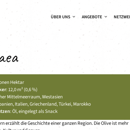
ÜBER UNS
ANGEBOTE
NETZWE
paea
lionen Hektar
ker
: 12,0 m² (0,6 %)
icher Mittelmeerraum, Westasien
Spanien, Italien, Griechenland, Türkei, Marokko
utzen
: Öl, eingelegt als Snack
tern erzählt die Geschichte einer ganzen Region. Die Olive ist mehr