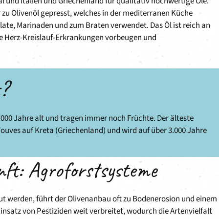
l und Italien und Griechenland für qualitativ hochwertige Öle.
 zu Olivenöl gepresst, welches in der mediterranen Küche
Salate, Marinaden und zum Braten verwendet. Das Öl ist reich an
ie Herz-Kreislauf-Erkrankungen vorbeugen und
t?
000 Jahre alt und tragen immer noch Früchte. Der älteste
ouves auf Kreta (Griechenland) und wird auf über 3.000 Jahre
nft: Agroforstsysteme
t werden, führt der Olivenanbau oft zu Bodenerosion und einem
satz von Pestiziden weit verbreitet, wodurch die Artenvielfalt