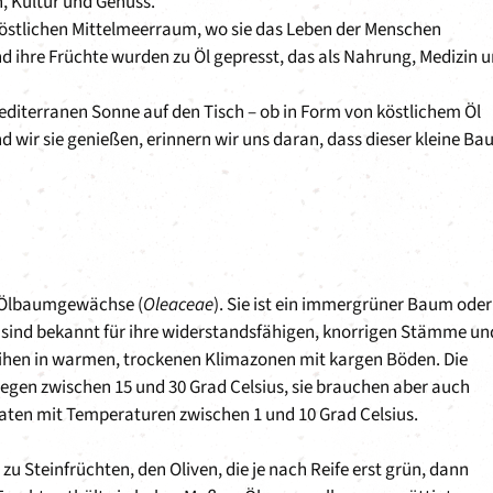
en, Kultur und Genuss.
östlichen Mittelmeerraum, wo sie das Leben der Menschen
nd ihre Früchte wurden zu Öl gepresst, das als Nahrung, Medizin 
editerranen Sonne auf den Tisch – ob in Form von köstlichem Öl
d wir sie genießen, erinnern wir uns daran, dass dieser kleine B
er Ölbaumgewächse (
Oleaceae
). Sie ist ein immergrüner Baum oder
 sind bekannt für ihre widerstandsfähigen, knorrigen Stämme un
deihen in warmen, trockenen Klimazonen mit kargen Böden. Die
egen zwischen 15 und 30 Grad Celsius, sie brauchen aber auch
naten mit Temperaturen zwischen 1 und 10 Grad Celsius.
zu Steinfrüchten, den Oliven, die je nach Reife erst grün, dann