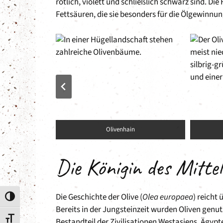
rötlich, violett und schließlich schwarz sind. Di
Fettsäuren, die sie besonders für die Ölgewinnu
en
Olivenhain
Die Königin des Mitte
Die Geschichte der Olive (
Olea europaea
) reicht
Umschalten auf hohe Kontraste
Bereits in der Jungsteinzeit wurden Oliven genutz
Schrift vergrößern
Bestandteil der Zivilisationen Westasiens, Ägypt