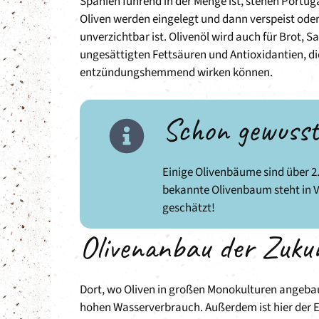
Spanien führend in der Menge ist, stehen Portuga
Oliven werden eingelegt und dann verspeist oder
unverzichtbar ist. Olivenöl wird auch für Brot, 
ungesättigten Fettsäuren und Antioxidantien, d
entzündungshemmend wirken können.
Schon gewuss
Einige Olivenbäume sind über 2.
bekannte Olivenbaum steht in V
geschätzt!
Olivenanbau der Zuku
Dort, wo Oliven in großen Monokulturen angebau
hohen Wasserverbrauch. Außerdem ist hier der Ein