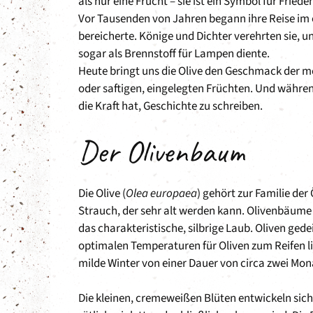
als nur eine Frucht – sie ist ein Symbol für Fried
Vor Tausenden von Jahren begann ihre Reise im 
bereicherte. Könige und Dichter verehrten sie, u
sogar als Brennstoff für Lampen diente.
Heute bringt uns die Olive den Geschmack der m
oder saftigen, eingelegten Früchten. Und währen
die Kraft hat, Geschichte zu schreiben.
Der Olivenbaum
Die Olive (
Olea europaea
) gehört zur Familie d
Strauch, der sehr alt werden kann. Olivenbäume
das charakteristische, silbrige Laub. Oliven ge
optimalen Temperaturen für Oliven zum Reifen li
milde Winter von einer Dauer von circa zwei Mo
Die kleinen, cremeweißen Blüten entwickeln sich 