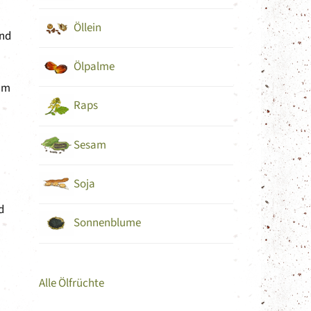
Öllein
und
Ölpalme
aum
Raps
Sesam
Soja
d
Sonnenblume
Alle Ölfrüchte