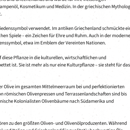
ampenöl, Kosmetikum und Medizin. In der griechischen Mytholog
t.
 Friedenssymbol verwendet. Im antiken Griechenland schmückte ei
chen Spiele – ein Zeichen für Ehre und Ruhm. Auch in der modern
iedenssymbol, etwa im Emblem der Vereinten Nationen.
f diese Pflanze in die kulturellen, wirtschaftlichen und
et ist. Sie ist mehr als nur eine Kulturpflanze – sie steht für das
r Olive im gesamten Mittelmeerraum bei und perfektionierten
 römischen Olivenpressen und Terrassenlandschaften sind bis
panische Kolonialisten Olivenbäume nach Südamerika und
hören zu den größten Oliven- und Olivenölproduzenten. Während