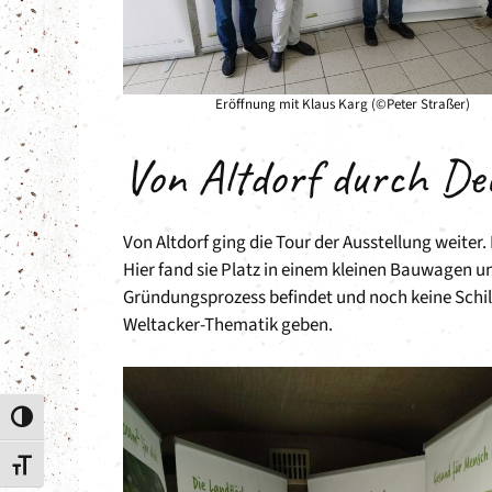
Eröffnung mit Klaus Karg (©Peter Straßer)
Von Altdorf durch De
Von Altdorf ging die Tour der Ausstellung weiter.
Hier fand sie Platz in einem kleinen Bauwagen u
Gründungsprozess befindet und noch keine Schild
Weltacker-Thematik geben.
Umschalten auf hohe Kontraste
Schrift vergrößern