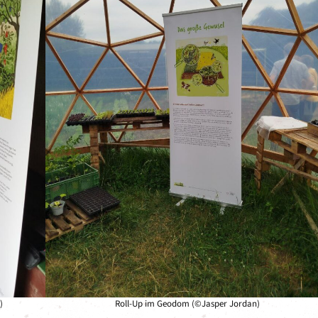
)
Roll-Up im Geodom (©Jasper Jordan)