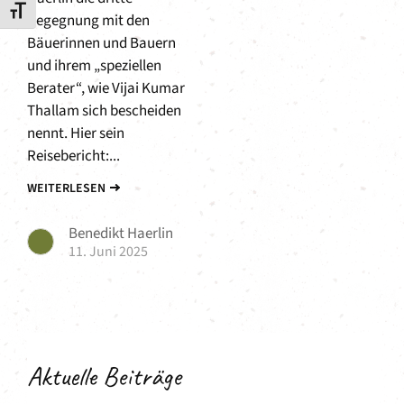
Schrift vergrößern
Begegnung mit den
Bäuerinnen und Bauern
und ihrem „speziellen
Berater“, wie Vijai Kumar
Thallam sich bescheiden
nennt. Hier sein
Reisebericht:...
WEITERLESEN
Benedikt Haerlin
11. Juni 2025
Aktuelle Beiträge