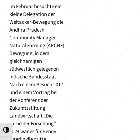
Im Februar besuchte ein
kleine Delegation der
Weltacker-Bewegung die
Andhra Pradesh
Community Managed
Natural Farming (APCNF)
Bewegung, in dem
gleichnamigen
südwestlich gelegenen
indische Bundesstaat.
Nach einem Besuch 2017
und einem Vortrag bei
der Konferenz der
Zukunftsstiftung
Landwirtschaft „Die
Farbe der Forschung“
2024 war es für Benny
Umschalten auf hohe Kontraste
Haerlin die dritte