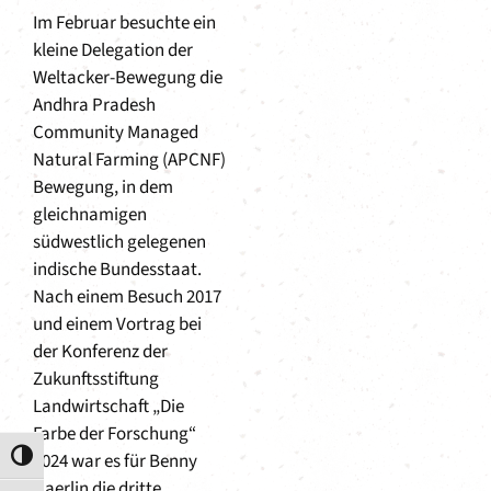
Im Februar besuchte ein
kleine Delegation der
Weltacker-Bewegung die
Andhra Pradesh
Community Managed
Natural Farming (APCNF)
Bewegung, in dem
gleichnamigen
südwestlich gelegenen
indische Bundesstaat.
Nach einem Besuch 2017
und einem Vortrag bei
der Konferenz der
Zukunftsstiftung
Landwirtschaft „Die
Farbe der Forschung“
2024 war es für Benny
Umschalten auf hohe Kontraste
Haerlin die dritte