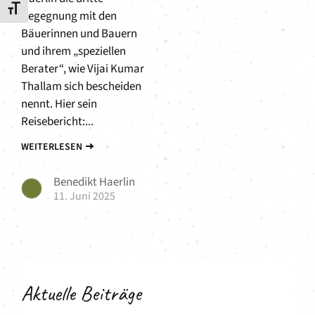
Schrift vergrößern
Begegnung mit den
Bäuerinnen und Bauern
und ihrem „speziellen
Berater“, wie Vijai Kumar
Thallam sich bescheiden
nennt. Hier sein
Reisebericht:...
WEITERLESEN
Benedikt Haerlin
11. Juni 2025
Aktuelle Beiträge