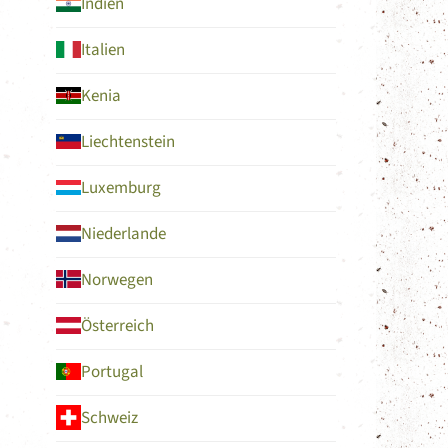
Indien
Italien
Kenia
Liechtenstein
Luxemburg
Niederlande
Norwegen
Österreich
Portugal
Schweiz