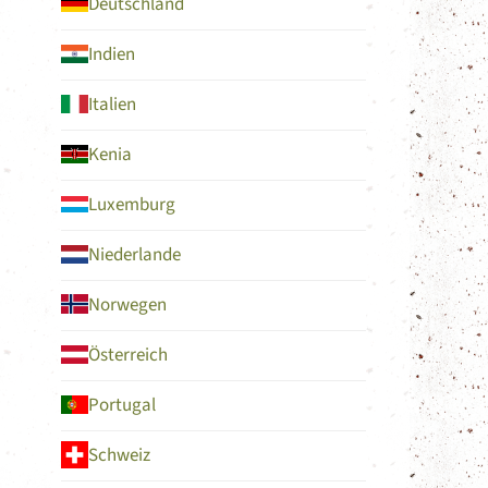
Deutschland
Indien
Italien
Kenia
Luxemburg
Niederlande
Norwegen
Österreich
Portugal
Schweiz