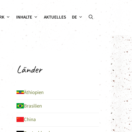
RK
INHALTE
AKTUELLES
DE
Länder
Äthiopien
Brasilien
China